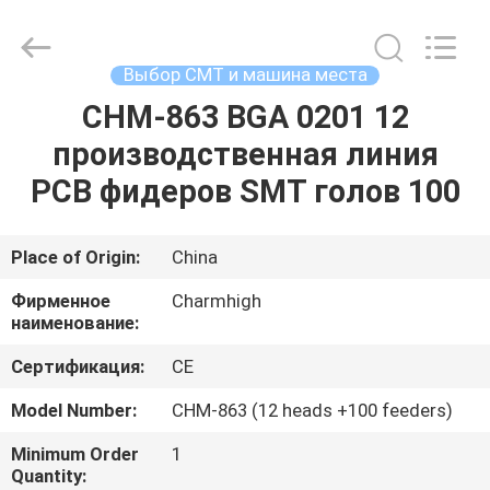
-
2026
CHARMHIGH
TECHNOLOGY
LIMITED.
Выбор СМТ и машина места
All
Rights
Reserved.
CHM-863 BGA 0201 12
ДОМ
производственная линия
ПРОДУКЦИЯ
PCB фидеров SMT голов 100
ВИДЕОЗАПИСИ
Place of Origin:
China
Фирменное
Charmhigh
О
наименование:
НАС
Сертификация:
CE
Model Number:
CHM-863 (12 heads +100 feeders)
ЭКСКУРСИЯ
Minimum Order
1
ПО
Quantity: