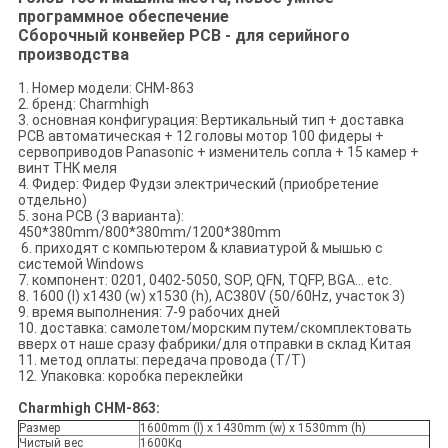
программное обеспечение
Сборочный конвейер PCB - для серийного
производства
1. Номер модели: CHM-863
2. бренд: Charmhigh
3. основная конфигурация: Вертикальный тип + доставка
PCB автоматическая + 12 головы мотор 100 фидеры +
сервоприводов Panasonic + изменитель сопла + 15 камер +
винт THK меля
4. Фидер: Фидер Фудзи электрический (приобретение
отдельно)
5. зона PCB (3 варианта):
450*380mm/800*380mm/1200*380mm
6. приходят с компьютером & клавиатурой & мышью с
системой Windows
7. компонент: 0201, 0402-5050, SOP, QFN, TQFP, BGA… etc.
8. 1600 (l) x1430 (w) x1530 (h), AC380V (50/60Hz, участок 3)
9. время выполнения: 7-9 рабочих дней
10. доставка: самолетом/морским путем/скомплектовать
вверх от наше сразу фабрики/для отправки в склад Китая
11. метод оплаты: передача провода (T/T)
12. Упаковка: коробка переклейки
Charmhigh CHM-863:
Размер
1600mm (l) x 1430mm (w) x 1530mm (h)
Чистый вес
1600Kg