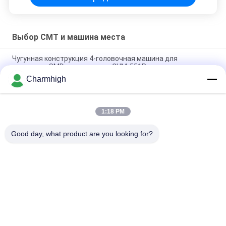
Выбор СМТ и машина места
Чугунная конструкция 4-головочная машина для
установки SMD компонентов CHM-551P
Charmhigh
Узкий дизайн высокоточный модуль TC06 SMT Pick and
Place Machine 6 голов Поддержка 01005
1:18 PM
Charmhigh TM08 PCBA Производство SMT Чип-Монтажная
машина CPK≥1.0
Good day, what product are you looking for?
Популярные категории
Все
Выбор СМТ И 
Производственная 
Машина Места
Линия СМТ
Принтер Восковки
Печь Рефлов СМТ