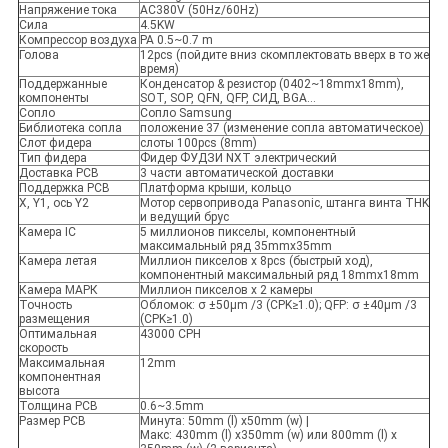
Напряжение тока
AC380V (50Hz/60Hz)
Сила
4.5KW
Компрессор воздуха
PA 0.5~0.7 m
Голова
12pcs (пойдите вниз скомплектовать вверх в то же
время)
Поддержанные
Конденсатор & резистор (0402~18mmx18mm),
компоненты
SOT, SOP, QFN, QFP, СИД, BGA…
Сопло
Сопло Samsung
Библиотека сопла
положение 37 (изменение сопла автоматическое)
Слот фидера
слоты 100pcs (8mm)
Тип фидера
Фидер ФУДЗИ NXT электрический
Доставка PCB
3 части автоматической доставки
Поддержка PCB
Платформа крыши, кольцо
X, Y1, ось Y2
Мотор сервопривода Panasonic, штанга винта THK
и ведущий брус
Камера IC
5 миллионов пикселы, компонентный
максимальный ряд 35mmx35mm
Камера летая
Миллион пикселов x 8pcs (быстрый ход),
компонентный максимальный ряд 18mmx18mm
Камера МАРК
Миллион пикселов x 2 камеры
Точность
Обломок: σ ±50μm /3 (CPK≥1.0); QFP: σ ±40μm /3
размещения
(CPK≥1.0)
Оптимальная
43000 CPH
скорость
Максимальная
12mm
компонентная
высота
Толщина PCB
0.6~3.5mm
Размер PCB
Минута: 50mm (l) x50mm (w) |
Макс: 430mm (l) x350mm (w) или 800mm (l) x