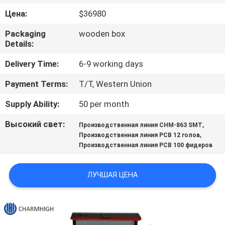
ЗАВОДУ
Цена:
$36980
Packaging
wooden box
КОНТРОЛЬ
Details:
КАЧЕСТВА
Delivery Time:
6-9 working days
Payment Terms:
T/T, Western Union
СВЯЖИТЕСЬ
С
Supply Ability:
50 per month
НАМИ
Высокий свет:
,
Производственная линия CHM-863 SMT
,
Производственная линия PCB 12 голов
Производственная линия PCB 100 фидеров
НОВОСТИ
ЛУЧШАЯ ЦЕНА
SHOPPING
ON
LINE