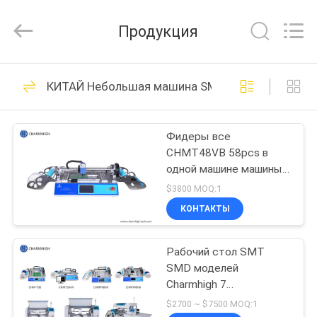
-
2026
CHARMHIGH
Продукция
TECHNOLOGY
LIMITED.
All
Rights
Reserved.
ДОМ
74
КИТАЙ Небольшая машина SMT
Выбор СМТ и
ПРОДУКЦИЯ
машина места
Фидеры все
CHMT48VB 58pcs в
ВИДЕОЗАПИСИ
одной машине машины
небольшой SMT
$3800 MOQ:1
выбора и места
О
КОНТАКТЫ
Charmhigh машины
37
НАС
настольной
Производственная
Рабочий стол SMT
SMD моделей
ЭКСКУРСИЯ
линия СМТ
Charmhigh 7
ПО
комплектует и машина
$2700 ~ $7500 MOQ:1