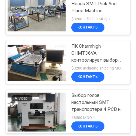
Heads SMT Pick And
Place Machine
19
Производство
$3200 ~ $3900 MOQ:1
небольших партий
выбор смд и
КОНТАКТЫ
Прототипирование
машина места
Исследование
Преподавание
ПК Charmhigh
CHMT36VA
контролирует выбор
SMT и машину места, 2
$3200 including shipping MOQ:1
SOP QFN камер 0402
КОНТАКТЫ
8
Сборочный
Выбор голов
настольный SMT
конвейер ПКБ
транспортера 4 PCB и
машина CHM-650
$8500 MOQ:1
места, автоматическое
КОНТАКТЫ
изменение сопла