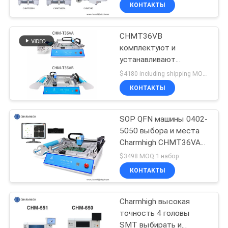
места, небольшая
ЗАВОДУ
КОНТАКТЫ
машина PCB
соответствуя
CHMT36VB
КОНТРОЛЬ
23
комплектуют и
КАЧЕСТВА
устанавливают
Принтер восковки
оборудование
$4180 including shipping MOQ:1
Charmhigh для собрания
СВЯЖИТЕСЬ
КОНТАКТЫ
PCB
С
SOP QFN машины 0402-
НАМИ
5050 выбора и места
Charmhigh CHMT36VA
34
НОВОСТИ
настольное
$3498 MOQ:1 набор
КОНТАКТЫ
Печь Рефлов СМТ
SHOPPING
Charmhigh высокая
ON
точность 4 головы
LINE
SMT выбирать и