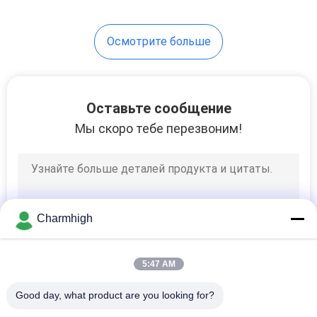
10
Осмотрите больше
Аксессуары SMT
Оставьте сообщение
Мы скоро тебе перезвоним!
6
машина волны
Charmhigh
паяя
5:47 AM
Good day, what product are you looking for?