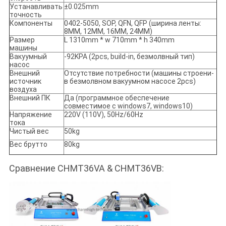
Устанавливать
±0.025mm
точность
Компоненты
0402-5050, SOP, QFN, QFP (ширина ленты:
8MM, 12MM, 16MM, 24MM)
Размер
L 1310mm * w 710mm * h 340mm
машины
Вакуумный
-92KPA (2pcs, build-in, безмолвный тип)
насос
Внешний
Отсутствие потребности (машины строени-
источник
в безмолвном вакуумном насосе 2pcs)
воздуха
Внешний ПК
Да (программное обеспечение
совместимое с windows7, windows10)
Напряжение
220V (110V), 50Hz/60Hz
тока
Чистый вес
50kg
Вес брутто
80kg
Сравнение CHMT36VA & CHMT36VB: