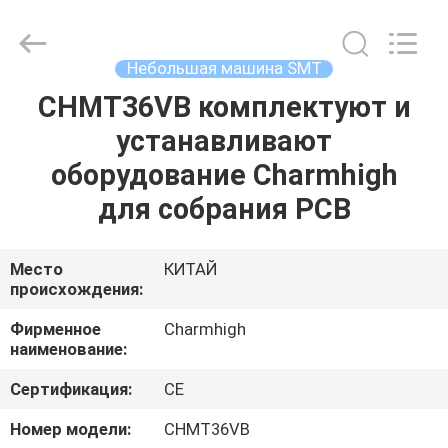
-
2026
CHARMHIGH
TECHNOLOGY
LIMITED.
Небольшая машина SMT
All
Rights
Reserved.
CHMT36VB комплектуют и
ДОМ
устанавливают
ПРОДУКЦИЯ
оборудование Charmhigh
для собрания PCB
ВИДЕОЗАПИСИ
Место
КИТАЙ
происхождения:
О
НАС
Фирменное
Charmhigh
наименование:
ЭКСКУРСИЯ
Сертификация:
CE
ПО
Номер модели:
CHMT36VB