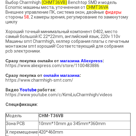
Выбор Charmhigh
(CHMT36VB)
Benchtop SMD и модель
Ecnomic машины места, уточненная от
CHMT36VA
Внешнее управление ПК, система окон, двойные
фидеры
стороны
58
, 2 камеры зрения, регулирование по замкнутому
циклу
Хороший точный минимальный компонент 0402, место
самый большой IC 22*22mm, английский язык, 220v 110v
Машины smt Charmhigh, хелпер собрания платы с печатным
монтажом smt хороший! Соответствующий для собрания
pcb электроники.
Сразу покупка онлайн от
магазина Aliexpress
:
https://www.aliexpress.com/store/1100483886
Сразу покупка от
онлайн магазина
:
https://www.charmhigh-smt.com/
Видео
Youtube
работая:
https://www.youtube.com/c/KimiLiuCharmhigh/videos
Спецификации:
Модель
CHM-T36VB
Зона PCB
10mm*10mm до 345mm*360mm
X перемещение
420*460mm