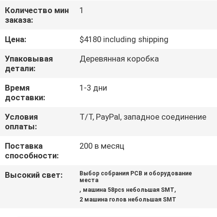
ЗАВОДУ
Количество мин
1
заказа:
КОНТРОЛЬ
Цена:
$4180 including shipping
КАЧЕСТВА
Упаковывая
Деревянная коробка
детали:
СВЯЖИТЕСЬ
Время
1-3 дни
доставки:
С
НАМИ
Условия
T/T, PayPal, западное соединение
оплаты:
Поставка
200 в месяц
НОВОСТИ
способности:
Высокий свет:
Выбор собрания PCB и оборудование
SHOPPING
места
,
,
машина 58pcs небольшая SMT
ON
2 машина голов небольшая SMT
LINE