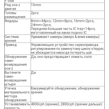
Y-osи
Ряд оси z
15mm
двигая
Головы
2pcs
размещения
Фидеры
8mm=44pcs, 12mm=8pcs, 16mm=2pcs,
24mm=2pcs,
Передняя большая часть IC tray=14pcs,
изготовленный на заказ поднос IC
Система
Удваивают камеры (вверх & вниз камеры)
зрения
Привод
Управляющее устройство сервопривода
регулирования по замкнутому циклу stepper,
не убеждается никогда потерять шаг
Обнаружение
Да, оно предотвращает ломать сопл
само-
возвращения
оси z
Вытяните
Да
само-
возвращение
штыря
Утечка
Вакуумируйте обнаружение, обнаружение
материального
зрения
метода
обнаружения
Устанавливать
4000cph (зрение); 2800cph (зрение дальше)
скорость