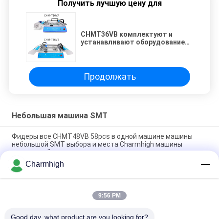
Получить лучшую цену для
CHMT36VB комплектуют и
устанавливают оборудование
Charmhigh для собрания PCB
Продолжать
Небольшая машина SMT
Фидеры все CHMT48VB 58pcs в одной машине машины
небольшой SMT выбора и места Charmhigh машины
настольной
Charmhigh
Рабочий стол SMT SMD моделей Charmhigh 7 комплектует
и машина места, небольшая машина PCB соответствуя
9:56 PM
CHMT36VB комплектуют и устанавливают оборудование
Charmhigh для собрания PCB
Good day, what product are you looking for?