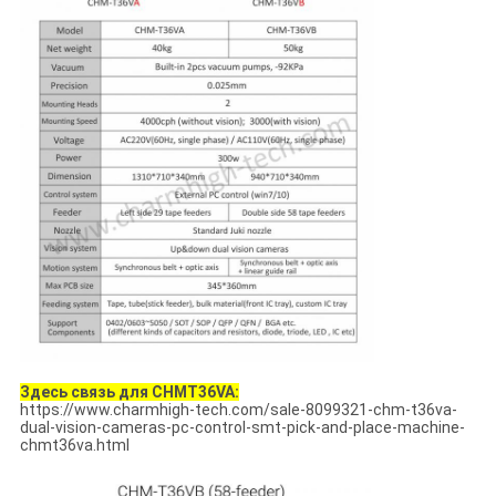
Здесь связь для CHMT36VA:
https://www.charmhigh-tech.com/sale-8099321-chm-t36va-
dual-vision-cameras-pc-control-smt-pick-and-place-machine-
chmt36va.html