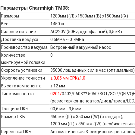
Параметры Charmhigh TM08:
Размеры
1280мм ((Л) х1580мм ((В) х1500мм ((Х)
Вес
1450 кг
Силовое питание
AC220V (50Hz, однофазный), 3,5 кВт
Доставка воздуха
0.5MPa ~ 0.7MPa
Производство вакуума
Встроенный вакуумный насос
Количество
8
монтируемой головки
Скорость установки
35000 лошадиных сил в час (оптимально)
Укрепление точности
± 0,05 мм CPK≥1.0
Высота компонента
≤ 12 мм
Тип компонента
0201/
0402/0603?? 5050/SOT/SOP/QFP/QFN
(резистор/конденсатор/диод/триод/LED/I
Толщина ПКБ
00,6 мм - 3,5 мм
Размер ПКБ
450 мм ((L) x 350 мм ((W) (стандарт);
1200 мм ((L) x 350 мм ((W) (необязательно
Перевозка ПКБ
Автоматическая 3-секционная рельсовая