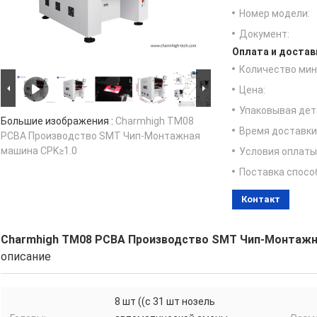
Номер модели:
Документ:
Оплата и достав
Количество мин 
Цена:
Упаковывая дет
Большие изображения :
Charmhigh TM08
Время доставки
PCBA Производство SMT Чип-Монтажная
машина CPK≥1.0
Условия оплаты
Поставка спосо
Контакт
Charmhigh TM08 PCBA Производство SMT Чип-Монтажн
описание
8 шт ((с 31 шт нозель