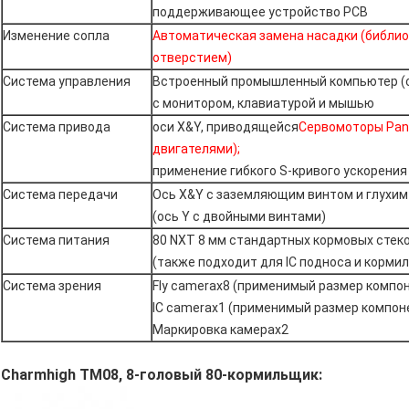
поддерживающее устройство PCB
Изменение сопла
Автоматическая замена насадки (библио
отверстием)
Система управления
Встроенный промышленный компьютер (
с монитором, клавиатурой и мышью
Система привода
оси X&Y, приводящейся
Сервомоторы Pana
двигателями);
применение гибкого S-кривого ускорения
Система передачи
Ось X&Y с заземляющим винтом и глухи
(ось Y с двойными винтами)
Система питания
80 NXT 8 мм стандартных кормовых стек
(также подходит для IC подноса и кормил
Система зрения
Fly camerax8 (применимый размер комп
IC camerax1 (применимый размер компо
Маркировка камераx2
Charmhigh TM08, 8-головый 80-кормильщик: