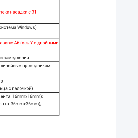
тека насадки с 31
система Windows)
sonic A6 (ось Y с двойными
 и замедления
м линейным проводником
ов
ьца с палочкой)
онента: 16mmx16mm);
нента: 36mmx36mm);