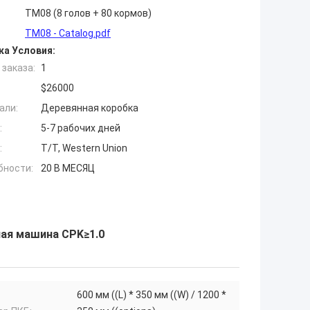
TM08 (8 голов + 80 кормов)
TM08 - Catalog.pdf
ка Условия:
заказа:
1
$26000
али:
Деревянная коробка
:
5-7 рабочих дней
:
T/T, Western Union
бности:
20 В МЕСЯЦ
ая машина CPK≥1.0
600 мм ((L) * 350 мм ((W) / 1200 *