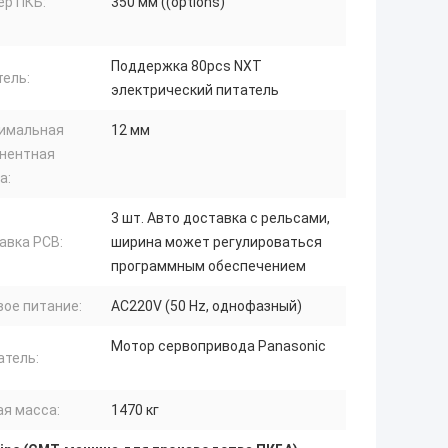
ер ПКБ:
350 мм ((options)
Поддержка 80pcs NXT
тель:
электрический питатель
имальная
12 мм
нентная
а:
3 шт. Авто доставка с рельсами,
авка PCB:
ширина может регулироваться
программным обеспечением
вое питание:
AC220V (50 Hz, однофазный)
Мотор сервопривода Panasonic
атель:
ая масса:
1470 кг