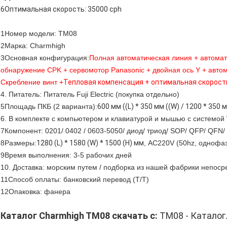
6Оптимальная скорость: 35000 cph
1Номер модели: TM08
2Марка: Charmhigh
3Основная конфигурация:
Полная автоматическая линия + автомати
обнаружение CPK + сервомотор Panasonic + двойная ось Y + авто
Скребление винт +
Тепловая компенсация + оптимальная скорост
4. Питатель: Питатель Fuji Electric (покупка отдельно)
5Площадь ПКБ (2 варианта):
600 мм ((L) * 350 мм ((W) / 1200 * 350
6. В комплекте с компьютером и клавиатурой и мышью с системой
7Компонент: 0201/ 0402 / 0603-5050/ диод/ триод/ SOP/ QFP/ QFN/
8Размеры:
1280 (L) * 1580 (W) * 1500 (H) мм
, AC220V (50hz, однофа
9Время выполнения: 3-5 рабочих дней
10. Доставка: морским путем / подборка из нашей фабрики непосре
11Способ оплаты: банковский перевод (T/T)
12Опаковка: фанера
Каталог Charmhigh TM08 скачать с:
TM08 - Каталог