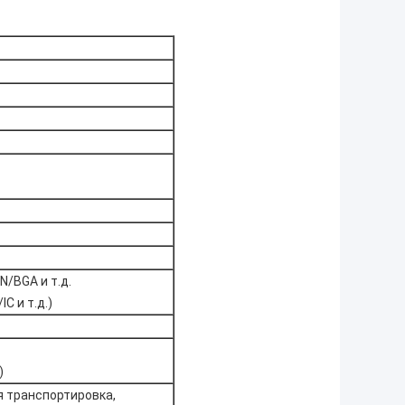
/BGA и т.д.
C и т.д.)
)
 транспортировка,