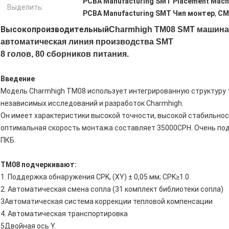
PCBA Manufacturing SMT Placement Mac
Выделить:
PCBA Manufacturing SMT Чип монтер
,
СМ
Высокопроизводительный
Charmhigh TM08 SMT машина
автоматическая линия производства SMT
8 голов, 80 сборников питания.
Введение
Модель Charmhigh TM08 использует интегрированную структуру 
независимых исследований и разработок Charmhigh.
Он имеет характеристики высокой точности, высокой стабильност
оптимальная скорость монтажа составляет 35000CPH. Очень по
ПКБ.
ТМ08 подчеркивают:
1. Поддержка обнаружения CPK, (XY) ± 0,05 мм; CPK≥1.0
2. Автоматическая смена сопла (31 комплект библиотеки сопла)
3Автоматическая система коррекции тепловой компенсации
4. Автоматическая транспортировка
5Двойная ось Y.