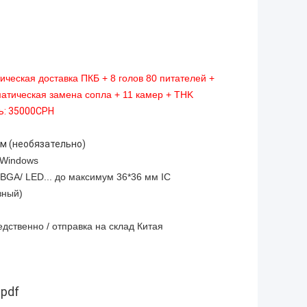
ческая доставка ПКБ + 8 голов 80 питателей +
матическая замена сопла + 11 камер + THK
ь: 35000CPH
 мм (необязательно)
 Windows
 BGA/ LED... до максимум 36*36 мм IC
зный)
дственно / отправка на склад Китая
.pdf