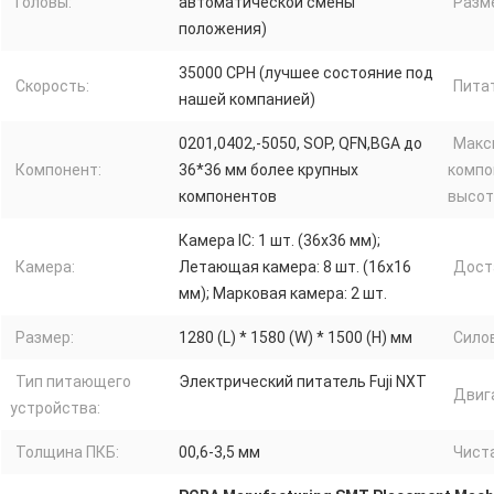
Головы:
автоматической смены
Разм
положения)
35000 CPH (лучшее состояние под
Скорость:
Пита
нашей компанией)
0201,0402,-5050, SOP, QFN,BGA до
Макс
Компонент:
36*36 мм более крупных
компо
компонентов
высот
Камера IC: 1 шт. (36х36 мм);
Камера:
Летающая камера: 8 шт. (16х16
Дост
мм); Марковая камера: 2 шт.
Размер:
1280 (L) * 1580 (W) * 1500 (H) мм
Сило
Тип питающего
Электрический питатель Fuji NXT
Двиг
устройства:
Толщина ПКБ:
00,6-3,5 мм
Чист