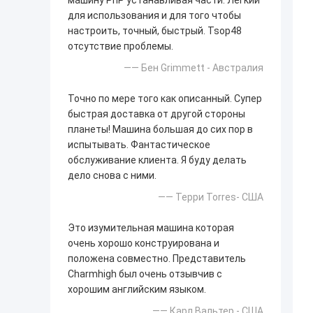
машину PnP устанавливая части. Легкий
для использования и для того чтобы
настроить, точный, быстрый. Tsop48
отсутствие проблемы.
—— Бен Grimmett - Австралия
Точно по мере того как описанный. Супер
быстрая доставка от другой стороны
планеты! Машина большая до сих пор в
испытывать. Фантастическое
обслуживание клиента. Я буду делать
дело снова с ними.
—— Терри Torres- США
Это изумительная машина которая
очень хорошо конструирована и
положена совместно. Представитель
Charmhigh был очень отзывчив с
хорошим английским языком.
—— Карл Вальтер - США