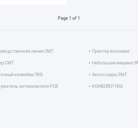
Page 1 of 1
изводственная линия СМТ
Принтер восковки
ер СМТ
Небольшая машина 
рочный конвейер ПКБ
Аксессуары SMT
ружатель затяжелителя PCB
КОНВЕЙЕР ПКБ