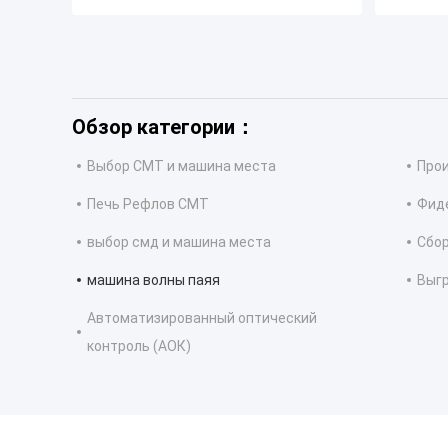
Обзор категории：
Выбор СМТ и машина места
Про
Печь Рефлов СМТ
Фид
выбор смд и машина места
Сбо
машина волны паяя
Выг
Автоматизированный оптический
контроль (АОК)