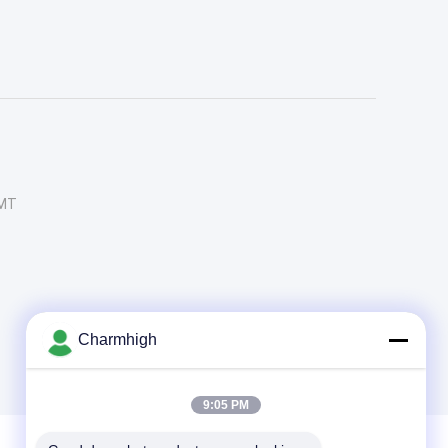
SMT
Charmhigh
9:05 PM