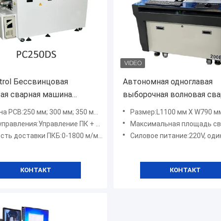
trol Бессвинцовая
Автономная одноглавая
ая сварная машина
выборочная волновая сва
S, PC300DS, PC350DS для
машина промышленное
PCB:250 мм; 300 мм; 350 мм (3 модели)
Размер:L1100 мм X W790 мм X
одственной линии PCB
управление ПК 200B
управления:Управление ПК + ПЛК
Максимальная площадь сварки:L350 
ставки ПКБ:0-1800 м/мин; 0-1800 м/мин; 0-2000 м/мин (3 модели)
Силовое питание:220V, одиноч
КОНТАКТ
КОНТАКТ