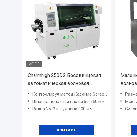
Charmhigh 250DS Бессвинцовая
Малень
автоматическая волновая
волнов
паяльная машина для сборки
Офлайн
Контролируя метод:Касание Screen+PLC
Разме
печатных плат
промы
Ширина печатной платы:50-250 мм (W)
Максима
200B
Волна No.:2 шт.; длина 800 мм
Силово
КОНТАКТ