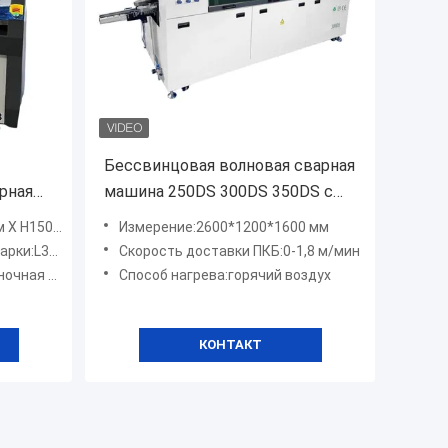
Бессвинцовая волновая сварная
рная
машина 250DS 300DS 350DS с
автоматической
 H1500 мм
Измерение:2600*1200*1600 мм
транспортировкой для
x W250 мм
Скорость доставки ПКБ:0-1,8 м/мин
производственной линии PCB
ная фаза
Способ нагрева:горячий воздух
DIP
КОНТАКТ