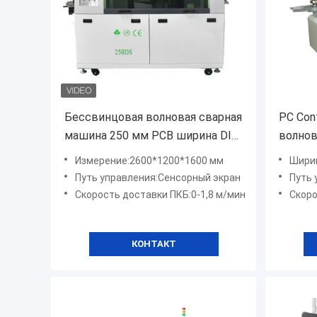
Бессвинцовая волновая сварная
PC Con
машина 250 мм PCB ширина DIP
волнов
производственная линия
PC250D
Измерение:2600*1200*1600 мм
Ширина 
произв
Путь управления:Сенсорный экран
Путь 
DIP
Скорость доставки ПКБ:0-1,8 м/мин
Скорость до
КОНТАКТ