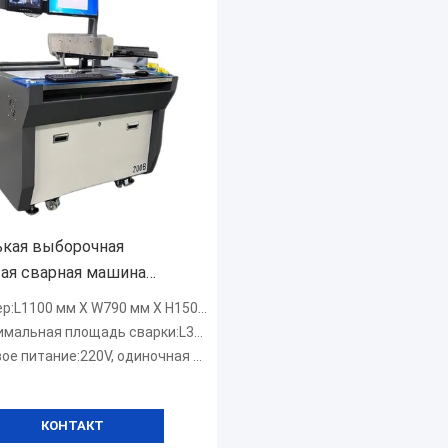
кая выборочная
ая сварная машина
 одноголовый
р:L1100 мм X W790 мм X H1500 мм
шленный ПК-контроль
льная площадь сварки:L350 x W250 мм
е питание:220V, одиночная фаза
КОНТАКТ