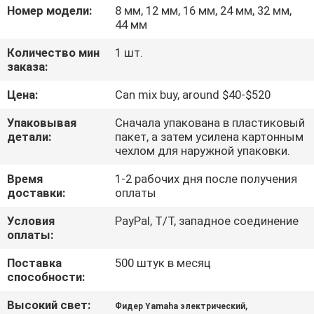
ЗАВОДУ
Номер модели:
8 мм, 12 мм, 16 мм, 24 мм, 32 мм,
44 мм
КОНТРОЛЬ
Количество мин
1 шт.
заказа:
КАЧЕСТВА
Цена:
Can mix buy, around $40-$520
СВЯЖИТЕСЬ
Упаковывая
Сначала упакована в пластиковый
детали:
пакет, а затем усилена картонным
С
чехлом для наружной упаковки.
НАМИ
Время
1-2 рабочих дня после получения
доставки:
оплаты
НОВОСТИ
Условия
PayPal, T/T, западное соединение
оплаты:
SHOPPING
Поставка
500 штук в месяц
способности:
ON
LINE
Высокий свет:
,
Фидер Yamaha электрический