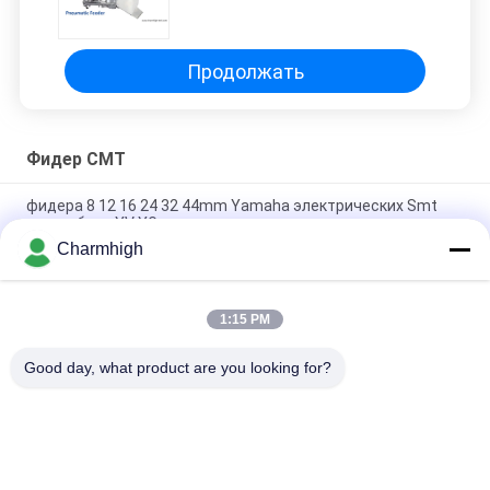
кормильщик для CHM-551, CHM-
650
Продолжать
Фидер СМТ
фидера 8 12 16 24 32 44mm Yamaha электрических Smt
для выбора YV YG и машины места
Charmhigh
Фидер 8 Yamaha электрический 12 16 24mm для выбора
DIY и машины места, машины Charmhigh SMT
1:15 PM
Фидер 8/12/16/24mm Фудзи NXT электрический SMT для
выбора 863 Charmhigh CHM-860 861 и машины места
Good day, what product are you looking for?
Популярные категории
Все
Выбор СМТ И 
Производственная 