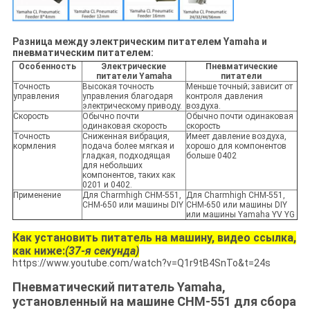
Разница между электрическим питателем Yamaha и
пневматическим питателем:
Особенность
Электрические
Пневматические
питатели Yamaha
питатели
Точность
Высокая точность
Меньше точный; зависит от
управления
управления благодаря
контроля давления
электрическому приводу.
воздуха.
Скорость
Обычно почти
Обычно почти одинаковая
одинаковая скорость
скорость
Точность
Сниженная вибрация,
Имеет давление воздуха,
кормления
подача более мягкая и
хорошо для компонентов
гладкая, подходящая
больше 0402
для небольших
компонентов, таких как
0201 и 0402.
Применение
Для Charmhigh CHM-551,
Для Charmhigh CHM-551,
CHM-650 или машины DIY
CHM-650 или машины DIY
или машины Yamaha YV YG
Как установить питатель на машину, видео ссылка,
как ниже:
(37-я секунда)
https://www.youtube.com/watch?v=Q1r9tB4SnTo&t=24s
Пневматический питатель Yamaha,
установленный на машине CHM-551 для сбора