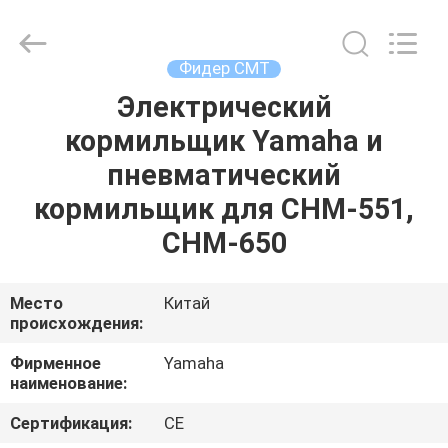
-
2026
CHARMHIGH
TECHNOLOGY
LIMITED.
Фидер СМТ
All
Rights
Reserved.
Электрический
ДОМ
кормильщик Yamaha и
ПРОДУКЦИЯ
пневматический
кормильщик для CHM-551,
ВИДЕОЗАПИСИ
CHM-650
О
Место
Китай
происхождения:
НАС
Фирменное
Yamaha
наименование:
ЭКСКУРСИЯ
ПО
Сертификация:
CE