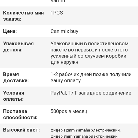
44mm
ЗАВОДУ
Количество мин
1PCS
заказа:
КОНТРОЛЬ
Цена:
Can mix buy
КАЧЕСТВА
Упаковывая
Упакованный в полиэтиленовом
детали:
пакете во первых, и после этого
СВЯЖИТЕСЬ
усиленный со случаем коробки
для наружн
С
НАМИ
Время
1-2 рабочих дней позже получили
доставки:
вашу оплату
Условия
PayPal, T/T, западное соединение
НОВОСТИ
оплаты:
Поставка
500pcs в месяц
SHOPPING
способности:
ON
Высокий свет:
,
фидер 12mm Yamaha электрический
LINE
,
фидер 8mm Yamaha электрический