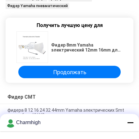
Фидер Yamaha пневматический
Получить лучшую цену для
Фидер 8mm Yamaha
электрический 12mm 16mm для
выбора DIY SMT и машины
места
Продолжать
Фидер СМТ
фидера 8 12 16 24 32 44mm Yamaha электрических Smt
для выбора YV YG и машины места
Charmhigh
Фидер 8 Yamaha электрический 12 16 24mm для выбора
DIY и машины места, машины Charmhigh SMT