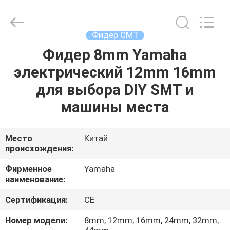
-
2026
CHARMHIGH
TECHNOLOGY
LIMITED.
Фидер СМТ
All
Rights
Reserved.
Фидер 8mm Yamaha
ДОМ
электрический 12mm 16mm
ПРОДУКЦИЯ
для выбора DIY SMT и
машины места
ВИДЕОЗАПИСИ
Место
Китай
происхождения:
О
НАС
Фирменное
Yamaha
наименование:
ЭКСКУРСИЯ
Сертификация:
CE
ПО
Номер модели:
8mm, 12mm, 16mm, 24mm, 32mm,