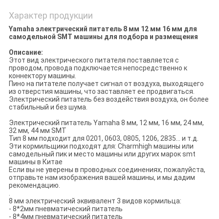
Характер продукции
Yamaha электрический питатель 8 мм 12 мм 16 мм для
самодельной SMT машины для подбора и размещения
Описание:
Этот вид электрического питателя поставляется с
проводом, провода подключается непосредственно к
коннектору машины.
Пино на питателе получает сигнал от воздуха, выходящего
из отверстия машины, что заставляет ее продвигаться.
Электрический питатель без воздействия воздуха, он более
стабильный и без шума.
Электрический питатель Yamaha 8 мм, 12 мм, 16 мм, 24 мм,
32 мм, 44 мм SMT
Тип 8 мм подходит для 0201, 0603, 0805, 1206, 2835... и т.д.
Эти кормильщики подходят для: Charmhigh машины или
самодельный пик и место машины или других марок smt
машины в Китае
Если вы не уверены в проводных соединениях, пожалуйста,
отправьте нам изображения вашей машины, и мы дадим
рекомендацию.
.
8 мм электрический эквивалент 3 видов кормильца:
- 8*2мм пневматический питатель
- 8*4мм пневматический питатель