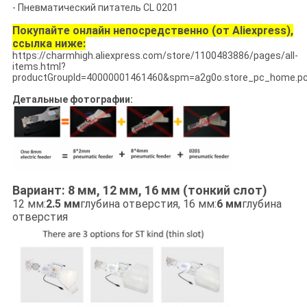
- Пневматический питатель CL 0201
Покупайте онлайн непосредственно (от Aliexpress),
ссылка ниже:
https://charmhigh.aliexpress.com/store/1100483886/pages/all-
items.html?
productGroupId=40000001461460&spm=a2g0o.store_pc_home.pc
Детальные фотографии:
Вариант: 8 мм, 12 мм, 16 мм (тонкий слот)
12 мм:
2.5 мм
глубина отверстия, 16 мм:
6 мм
глубина
отверстия