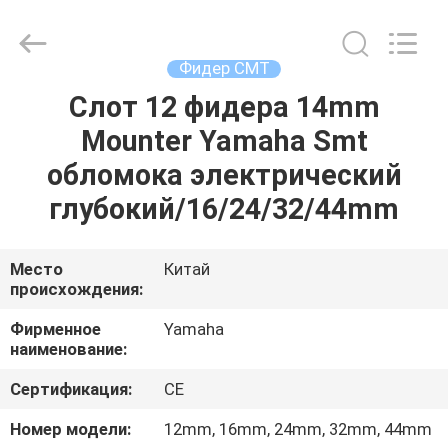
-
2026
CHARMHIGH
TECHNOLOGY
LIMITED.
Фидер СМТ
All
Rights
Reserved.
Слот 12 фидера 14mm
ДОМ
Mounter Yamaha Smt
ПРОДУКЦИЯ
обломока электрический
глубокий/16/24/32/44mm
ВИДЕОЗАПИСИ
Место
Китай
происхождения:
О
НАС
Фирменное
Yamaha
наименование:
ЭКСКУРСИЯ
Сертификация:
CE
ПО
Номер модели:
12mm, 16mm, 24mm, 32mm, 44mm