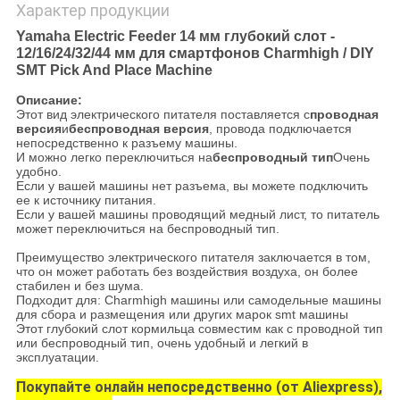
Характер продукции
Yamaha Electric Feeder 14 мм глубокий слот -
12/16/24/32/44 мм для смартфонов Charmhigh / DIY
SMT Pick And Place Machine
Описание:
Этот вид электрического питателя поставляется с
проводная
версия
и
беспроводная версия
, провода подключается
непосредственно к разъему машины.
И можно легко переключиться на
беспроводный тип
Очень
удобно.
Если у вашей машины нет разъема, вы можете подключить
ее к источнику питания.
Если у вашей машины проводящий медный лист, то питатель
может переключиться на беспроводный тип.
Преимущество электрического питателя заключается в том,
что он может работать без воздействия воздуха, он более
стабилен и без шума.
Подходит для: Charmhigh машины или самодельные машины
для сбора и размещения или других марок smt машины
Этот глубокий слот кормильца совместим как с проводной тип
или беспроводный тип, очень удобный и легкий в
эксплуатации.
Покупайте онлайн непосредственно (от Aliexpress),