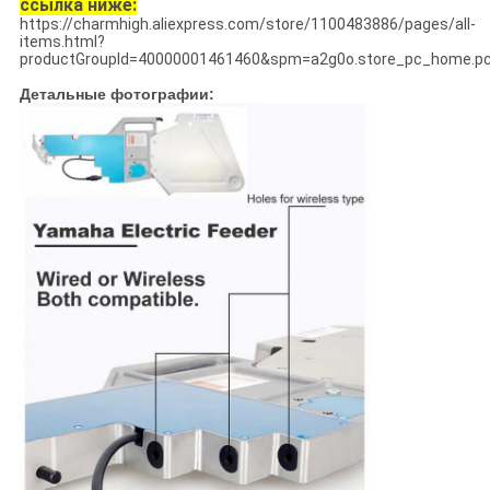
ссылка ниже:
https://charmhigh.aliexpress.com/store/1100483886/pages/all-
items.html?
productGroupId=40000001461460&spm=a2g0o.store_pc_home.pc
Детальные фотографии: