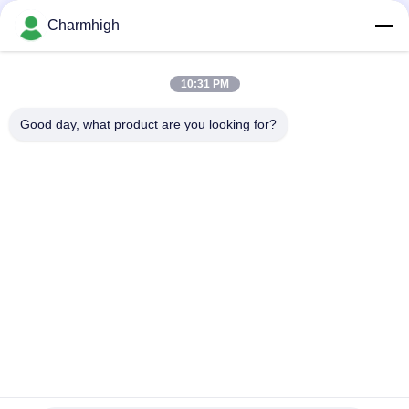
для выбора YV YG и машины места
Charmhigh
Фидер 8 Yamaha электрический 12 16 24mm для выбора
DIY и машины места, машины Charmhigh SMT
10:31 PM
Фидер 8/12/16/24mm Фудзи NXT электрический SMT для
выбора 863 Charmhigh CHM-860 861 и машины места
Good day, what product are you looking for?
Популярные категории
Все
Выбор СМТ И 
Производственная 
Машина Места
Линия СМТ
Принтер Восковки
Печь Рефлов СМТ
Небольшая 
Фидер СМТ
Машина SMT
Выбор Смд И 
Сборочный 
Машина Места
Конвейер ПКБ