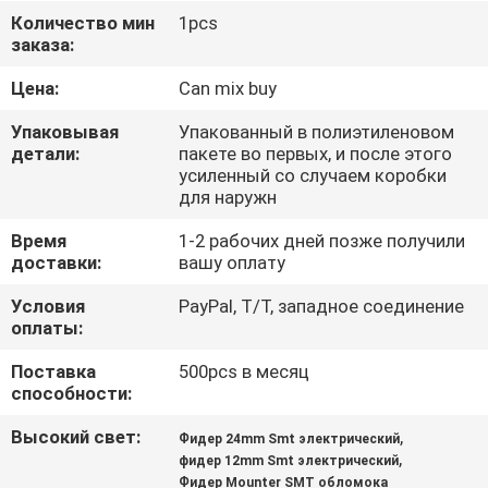
ЗАВОДУ
Количество мин
1pcs
заказа:
КОНТРОЛЬ
Цена:
Can mix buy
КАЧЕСТВА
Упаковывая
Упакованный в полиэтиленовом
детали:
пакете во первых, и после этого
усиленный со случаем коробки
СВЯЖИТЕСЬ
для наружн
С
Время
1-2 рабочих дней позже получили
НАМИ
доставки:
вашу оплату
Условия
PayPal, T/T, западное соединение
оплаты:
НОВОСТИ
Поставка
500pcs в месяц
способности:
SHOPPING
ON
Высокий свет:
,
Фидер 24mm Smt электрический
,
фидер 12mm Smt электрический
LINE
Фидер Mounter SMT обломока