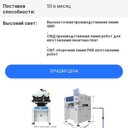
Поставка
50 в месяц
способности:
КАРТА
Высокий свет:
Высокоточная производственная линия
САЙТА
SMD
,
СМД производственная линия робот для
изготовления печатных плат
ПОЛИТИКА
,
СМТ сборочная линия ПКБ изготовление
КОНФИДЕНЦИАЛЬНОСТИ
робот
ЛУЧШАЯ ЦЕНА