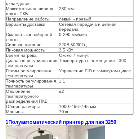
охлаждения
Максимальная ширина
230 мм
платы ПКБ
Направление работы
левый→правый
Варианты доставки
Сетевая передача и цепная
передача
Скорость конвейерной
0-290 мм/мин
ленты
Силовое питание
220В 50/60Гц
Пиковая мощность
3.5 кВт
Время нагрева
Около 7 минут.
Диапазон регулирования
Температура в помещении - 300
температуры
Режим регулирования
Управление PID в замкнутом цикле
температуры
Точность регулирования
± 1
температуры
Отклонение
±2
температурного
распределения ПКБ
Общие размеры
1000×466×445 мм
Машины
70 кг
1Полуавтоматический принтер для пая 3250