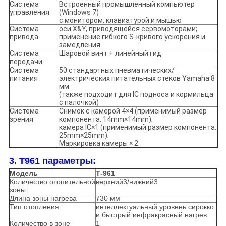
Система
Встроенный промышленный компьютер
управления
(Windows 7)
с монитором, клавиатурой и мышью
Система
оси X&Y, приводящейся сервомоторами;
привода
применение гибкого S-кривого ускорения и
замедления
Система
Шаровой винт + линейный гид
передачи
Система
50 стандартных пневматических/
питания
электрических питательных стеков Yamaha 8
мм
(также подходит для IC подноса и кормильца
с палочкой)
Система
Снимок с камерой 4×4 (применимый размер
зрения
компонента: 14mm×14mm);
камера IC×1 (применимый размер компонента:
25mm×25mm);
Маркировка камеры × 2
3. T961 параметры:
Модель
Т-961
Количество отопительной
верхний3/нижний3
зоны
Длина зоны нагрева
730 мм
Тип отопления
интеллектуальный уровень сирокко
и быстрый инфракрасный нагрев
Количество в зоне
1