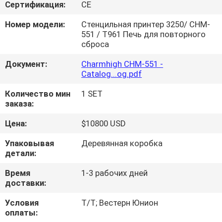
ЗАВОДУ
Сертификация:
CE
Номер модели:
Стенцильная принтер 3250/ CHM-
551 / T961 Печь для повторного
КОНТРОЛЬ
сброса
КАЧЕСТВА
Документ:
Charmhigh CHM-551 -
Catalog...og.pdf
СВЯЖИТЕСЬ
Количество мин
1 SET
С
заказа:
НАМИ
Цена:
$10800 USD
Упаковывая
Деревянная коробка
НОВОСТИ
детали:
Время
1-3 рабочих дней
SHOPPING
доставки:
ON
Условия
Т/Т; Вестерн Юнион
оплаты:
LINE