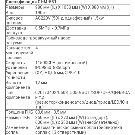
Спецификации CHM-551
Размеры
980 мм ((L) X 1050 мм ((W) X 880 мм ((H)
Вес
190 кг
Силовое
AC220V (50Hz, однофазный) 1,5kw
питание
Доставка
0.5MPa ~ 0.7MPa
воздуха
Производство
вакуумный насос
вакуума
Количество
4
монтируемой
головки
Скорость
11500CPH (оптимальный)
установки
IPC9850: 8850cph
Укрепление
(XY) ± 0,06 мм; CPK≥1.0
точности
Высота
12 мм
компонента
Тип
0201/0402/0603_5050/SOT/SOP/QFP/QFN/BGA
компонента
и т.д.
(резистор/конденсатор/диод/триод/LED/IC и
т.д.)
Толщина ПКБ
00,6 мм - 3,5 мм
Размер ПКБ
350 мм ((L) x 270 мм ((W) (стандарт);
600 мм ((L) x 350 мм ((W) (необязательно)
Изменение
Автоматическая смена сопла (библиотека
сопла
сопла с 13 отверстиями)