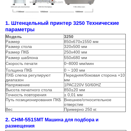
1. Штенцельный принтер 3250 Технические
параметры
Модель
3250
Размер
850x670x1550 мм
Размер стола
320x500 мм
Размер ПКБ
250х400 мм
Размер шаблона
550x680 мм
Скорость печати
0~8000 мм/мин
Толщина ПКБ
0 ~ 100 мм
ПХБ слегка регулируют
Передняя/боковая сторона +10
диапазон
мм
Напряжение
1PAC220V 50/60HZ
Высота печатного стола
850±20 мм
Точность повторения
± 0,01 мм
Путь позиционирования ПКБ
Внешнее/относительное
отверстие
Вес
Примерно 250 кг.
2. CHM-551
SMT Машина для подбора и
размещения