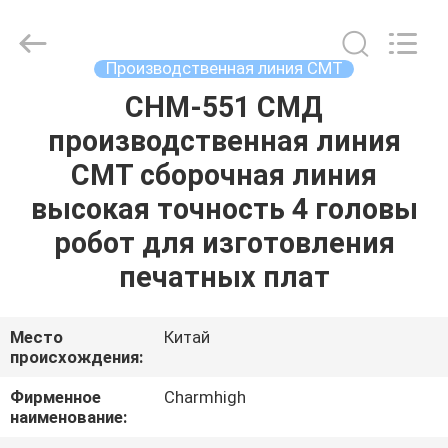
-
2026
CHARMHIGH
TECHNOLOGY
LIMITED.
Производственная линия СМТ
All
Rights
Reserved.
CHM-551 СМД
ДОМ
производственная линия
ПРОДУКЦИЯ
СМТ сборочная линия
высокая точность 4 головы
ВИДЕОЗАПИСИ
робот для изготовления
печатных плат
О
НАС
Место
Китай
происхождения:
ЭКСКУРСИЯ
Фирменное
Charmhigh
наименование:
ПО