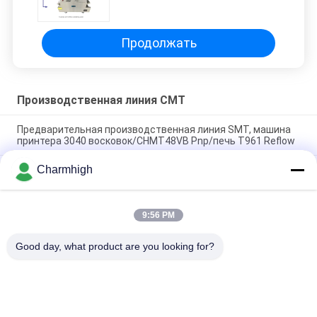
сборочная линия высокая
точность 4 головы робот для
изготовления печатных плат
Продолжать
Производственная линия СМТ
Предварительная производственная линия SMT, машина
принтера 3040 восковок/CHMT48VB Pnp/печь T961 Reflow
Charmhigh
Общая длина 3,5 м Высокая точность Малая линия
производства SMT 0201, BGA, 144 пин IC
Сборочный конвейер PCB высокой эффективности
9:56 PM
полностью автоматический для производства
электроники
Good day, what product are you looking for?
Популярные категории
Все
Выбор СМТ И 
Производственная 