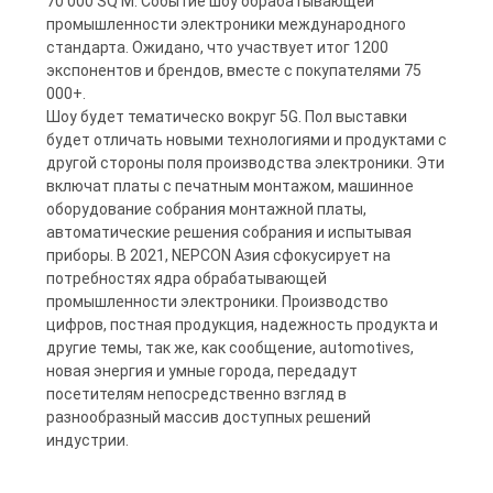
70 000 SQ M. Событие шоу обрабатывающей
промышленности электроники международного
стандарта. Ожидано, что участвует итог 1200
КАРТА
экспонентов и брендов, вместе с покупателями 75
САЙТА
000+.
Шоу будет тематическо вокруг 5G. Пол выставки
будет отличать новыми технологиями и продуктами с
ПОЛИТИКА
другой стороны поля производства электроники. Эти
включат платы с печатным монтажом, машинное
КОНФИДЕНЦИАЛЬНОСТИ
оборудование собрания монтажной платы,
автоматические решения собрания и испытывая
приборы. В 2021, NEPCON Азия сфокусирует на
потребностях ядра обрабатывающей
промышленности электроники. Производство
цифров, постная продукция, надежность продукта и
другие темы, так же, как сообщение, automotives,
новая энергия и умные города, передадут
посетителям непосредственно взгляд в
разнообразный массив доступных решений
индустрии.