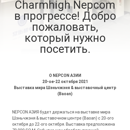
Charmhigh Nepcom
ЗАВОДУ
в прогрессе! Добро
КОНТРОЛЬ
пожаловать,
КАЧЕСТВА
который нужно
посетить.
СВЯЖИТЕСЬ
С
НАМИ
О NEPCON АЗИИ
20-ое-22 октября 2021
НОВОСТИ
Выставка мира Шэньчжэня & выставочный центр
(Baoan)
SHOPPING
NEPCON АЗИЯ будет держаться на выставке мира
ON
Шэньчжэня & выставочном центре (Baoan) с 20-ого
октября до 22-ого октября. Выставка предположена
LINE