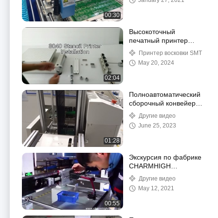
January 27, 2021
питателем
00:30
Высокоточный
печатный принтер
3040 SMT Шелковый
Принтер восковки SMT
принтер Ручная линия
May 20, 2024
производства SMT
02:04
Полноавтоматический
сборочный конвейер
PCB в фабрике
Другие видео
Charmhigh
June 25, 2023
01:28
Экскурсия по фабрике
CHARMHIGH
TECHNOLOGY
Другие видео
LIMITED
May 12, 2021
00:55