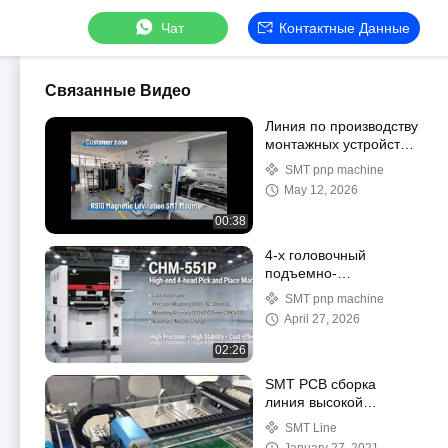
Чат
Контактные Данные
Связанные Видео
Линия по производству
монтажных устройств
SMT с магнитной
SMT pnp machine
левитацией RS10
May 12, 2026
00:38
4-х головочный
подъемно-
транспортный станок с
SMT pnp machine
чугунной рамой CHM-
April 27, 2026
551P смешанного
монтажа
02:26
SMT PCB сборка
линия высокой
точности с
SMT Line
вибрационным