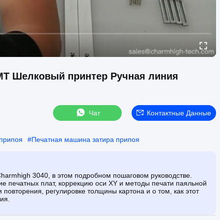
MT Шелковый принтер Ручная линия
Чат
Контактные Данные
 припоя
#
Печатная машина затира припоя
Charmhigh 3040, в этом подробном пошаговом руководстве.
е печатных плат, коррекцию оси XY и методы печати паяльной
 повторения, регулировке толщины картона и о том, как этот
ия.