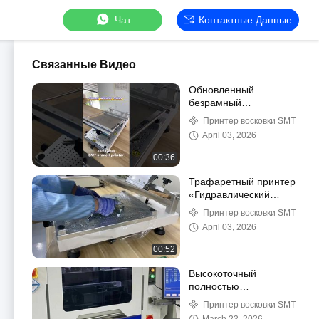
Чат
Контактные Данные
Связанные Видео
Обновленный
безрамный
трафаретный принтер
Принтер восковки SMT
4532, ручной принтер
April 03, 2026
для паяльной пасты из
высокоточного
00:36
материала
Трафаретный принтер
«Гидравлический
цилиндр 4532»
Принтер восковки SMT
April 03, 2026
00:52
Высокоточный
полностью
автоматический
Принтер восковки SMT
трафаретный принтер