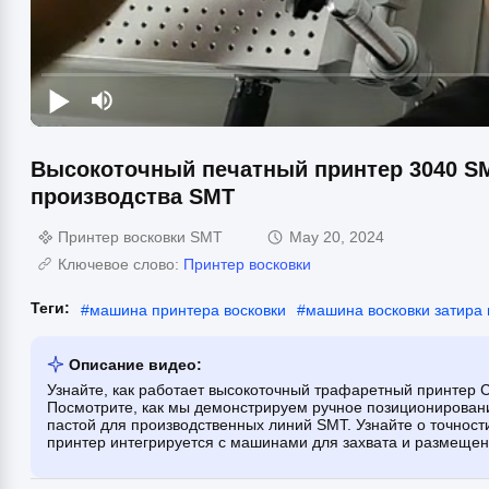
Высокоточный печатный принтер 3040 S
производства SMT
Принтер восковки SMT
May 20, 2024
Ключевое слово:
Принтер восковки
Теги:
#
машина принтера восковки
#
машина восковки затира
Описание видео:
Узнайте, как работает высокоточный трафаретный принтер 
Посмотрите, как мы демонстрируем ручное позиционировани
пастой для производственных линий SMT. Узнайте о точности
принтер интегрируется с машинами для захвата и размещен