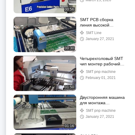
March 23, 2026
и принтер для
паяльной пасты E6
00:56
SMT PCB сборка
линия высокой
точности с
SMT Line
вибрационным
January 27, 2021
питателем
00:30
Четырехголовый SMT
чип монтер рабочий
стол тип сенсорного
SMT pnp machine
экрана управления
February 01, 2021
01:50
Двусторонняя машина
для монтажа
компонентов SMT,
SMT pnp machine
3000 компонентов в
January 27, 2021
час, с системой
технического зрения
01:16