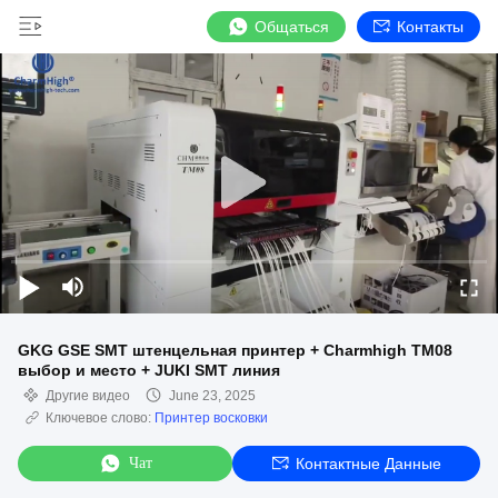
Общаться
Контакты
GKG GSE SMT штенцельная принтер + Charmhigh TM08
выбор и место + JUKI SMT линия
Другие видео
June 23, 2025
Ключевое слово:
Принтер восковки
Чат
Контактные Данные