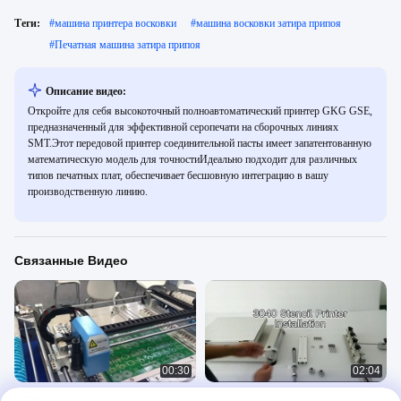
Теги:
#
машина принтера восковки
#
машина восковки затира припоя
#
Печатная машина затира припоя
Описание видео:
Откройте для себя высокоточный полноавтоматический принтер GKG GSE,
предназначенный для эффективной серопечати на сборочных линиях
SMT.Этот передовой принтер соединительной пасты имеет запатентованную
математическую модель для точностиИдеально подходит для различных
типов печатных плат, обеспечивает бесшовную интеграцию в вашу
производственную линию.
Связанные Видео
00:30
02:04
SMT PCB сборка линия высокой
Высокоточный печатный принтер