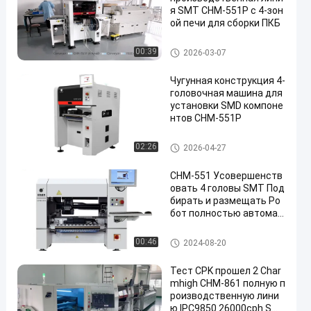
я SMT CHM-551P с 4-зон
ой печи для сборки ПКБ
Производственная линия С
00:39
2026-03-07
МТ
Чугунная конструкция 4-
головочная машина для
установки SMD компоне
нтов CHM-551P
Выбор СМТ и машина места
02:26
2026-04-27
CHM-551 Усовершенств
овать 4 головы SMT Под
бирать и размещать Ро
бот полностью автомат
ический Для 0201
Выбор СМТ и машина места
00:46
2024-08-20
Тест CPK прошел 2 Char
mhigh CHM-861 полную п
роизводственную лини
ю IPC9850 26000cph SM