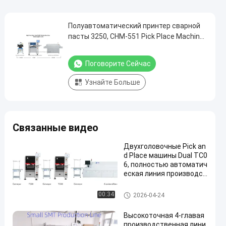
Полуавтоматический принтер сварной
пасты 3250, CHM-551 Pick Place Machine,
830 Reflow Oven
Поговорите Сейчас
Узнайте Больше
Связанные видео
Двухголовочные Pick an
d Place машины Dual TC0
6, полностью автоматич
еская линия производст
ва SMT
Производственная линия С
00:34
2026-04-24
МТ
Высокоточная 4-главая
производственная лини