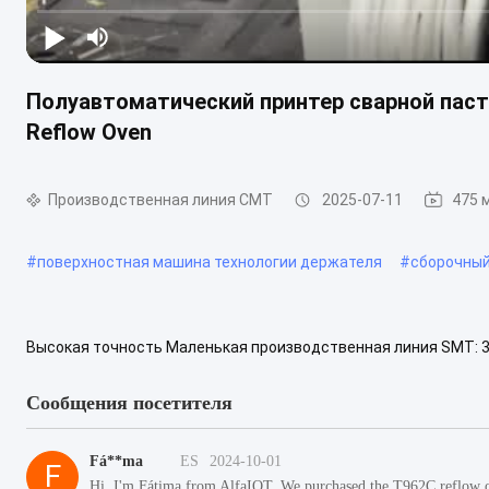
Полуавтоматический принтер сварной пасты
Reflow Oven
Производственная линия СМТ
2025-07-11
475 
#
поверхностная машина технологии держателя
#
сборочный
Высокая точность Маленькая производственная линия SMT: 3
SMT робот подборки и размещения, Печь для перекачки 830 Н
Сообщения посетителя
Fá**ma
ES
2024-10-01
F
Hi, I'm Fátima from AlfaIOT. We purchased the T962C reflow ov