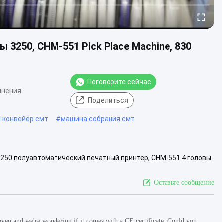
 3250, CHM-551 Pick Place Machine, 830
Поговорите сейчас
мнения
Поделиться
 конвейер смт
#
машина собрания смт
250 полуавтоматический печатный принтер, CHM-551 4 головы
ебольшая производственная лин...
Смотрите больше
Оставьте сообщение
en and we're wondering if it comes with a CE certificate. Could you